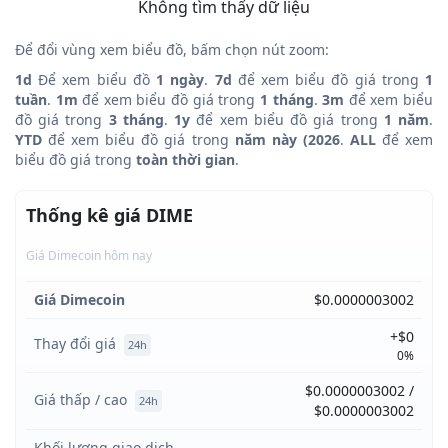
Không tìm thấy dữ liệu
Để đổi vùng xem biểu đồ, bấm chọn nút zoom:
1d
Để xem biểu đồ
1 ngày
.
7d
để xem biểu đồ giá trong
1
tuần
.
1m
để xem biểu đồ giá trong
1 tháng
.
3m
để xem biểu
đồ giá trong
3 tháng
.
1y
để xem biểu đồ giá trong
1 năm
.
YTD
để xem biểu đồ giá trong
năm này (2026
.
ALL
để xem
biểu đồ giá trong
toàn thời gian
.
Thống kê giá DIME
Giá Dimecoin hôm nay
Giá Dimecoin
$0.0000003002
+$0
Thay đổi giá
24h
0%
$0.0000003002 /
Giá thấp / cao
24h
$0.0000003002
Khối lượng giao dịch