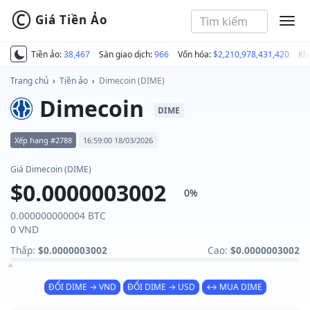
©
Giá Tiền Ảo
MEN
Tiền ảo:
38,467
Sàn giao dịch:
966
Vốn hóa:
$2,210,978,431,420
Kh
Trang chủ
›
Tiền ảo
›
Dimecoin (DIME)
Dimecoin
DIME
Xếp hạng #2788
16:59:00 18/03/2026
Giá Dimecoin (DIME)
$0.0000003002
0%
0.000000000004 BTC
0 VND
Thấp:
$0.0000003002
Cao:
$0.0000003002
ĐỔI DIME → VND
ĐỔI DIME → USD
↔ MUA DIME