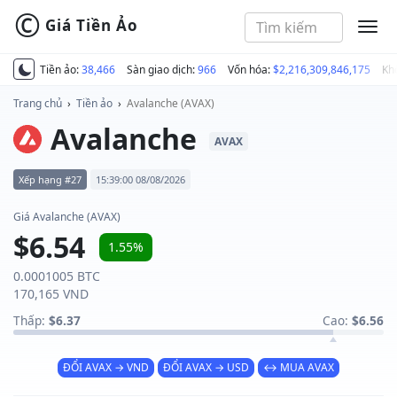
©
Giá Tiền Ảo
MEN
Tiền ảo:
38,466
Sàn giao dịch:
966
Vốn hóa:
$2,216,309,846,175
Kh
Trang chủ
›
Tiền ảo
›
Avalanche (AVAX)
Avalanche
AVAX
Xếp hạng #27
15:39:00 08/08/2026
Giá Avalanche (AVAX)
$6.54
1.55%
0.0001005 BTC
170,165 VND
Thấp:
$6.37
Cao:
$6.56
ĐỔI AVAX → VND
ĐỔI AVAX → USD
↔ MUA AVAX