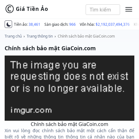
©
Giá Tiền Ảo
MEN
Tiền ảo:
38,461
Sàn giao dịch:
966
Vốn hóa:
$2,192,037,494,376
Kh
Trang chủ
›
Trang thông tin
›
Chính sách bảo mật GiaCoin.com
Chính sách bảo mật GiaCoin.com
Chính sách bảo mật GiaCoin.com
Xin vui lòng đọc chính sách bảo mật một cách cẩn thận để
biết rõ về những thông tin thông tin cá nhân nào của bạn