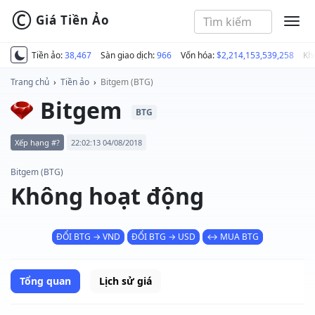
©
Giá Tiền Ảo
MEN
Tiền ảo:
38,467
Sàn giao dịch:
966
Vốn hóa:
$2,214,153,539,258
Kh
Trang chủ
›
Tiền ảo
›
Bitgem (BTG)
Bitgem
BTG
Xếp hạng #?
22:02:13 04/08/2018
Bitgem (BTG)
Không hoạt động
ĐỔI BTG → VND
ĐỔI BTG → USD
↔ MUA BTG
Tổng quan
Lịch sử giá