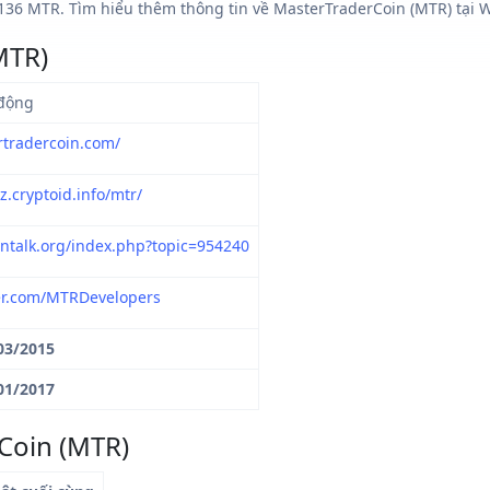
136 MTR. Tìm hiểu thêm thông tin về MasterTraderCoin (MTR) tại W
MTR)
động
rtradercoin.com/
z.cryptoid.info/mtr/
ointalk.org/index.php?topic=954240
ter.com/MTRDevelopers
03/2015
01/2017
Coin (MTR)