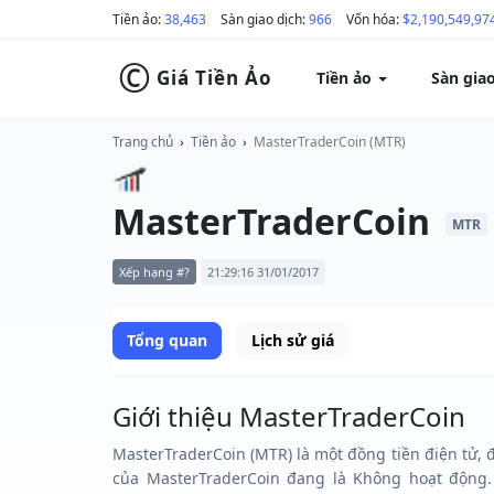
Tiền ảo:
38,463
Sàn giao dịch:
966
Vốn hóa:
$2,190,549,97
©
Giá Tiền Ảo
Tiền ảo
Sàn gia
Trang chủ
›
Tiền ảo
›
MasterTraderCoin (MTR)
MasterTraderCoin
MTR
Xếp hạng #?
21:29:16 31/01/2017
Tổng quan
Lịch sử giá
Giới thiệu MasterTraderCoin
MasterTraderCoin (MTR) là một đồng tiền điện tử, đ
của MasterTraderCoin đang là Không hoạt động.