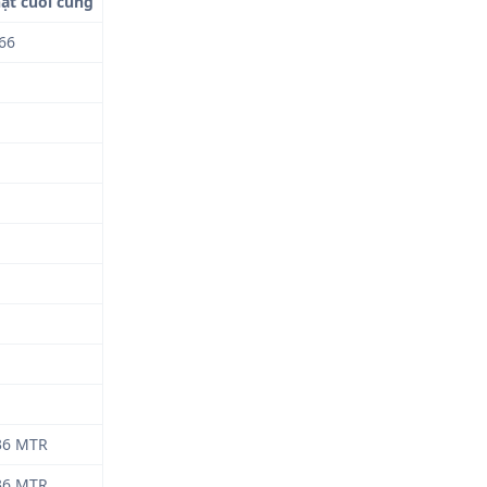
ật cuối cùng
66
36 MTR
36 MTR