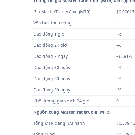
Thông tin giá MasterTraderCoin (MTR) lần cập nh
Giá MasterTraderCoin (MTR)
$0.00015
Vốn hóa thị trường
-
Dao động 1 giờ
-%
Dao động 24 giờ
-%
Dao động 7 ngày
-35.81%
Dao động 30 ngày
-%
Dao động 60 ngày
-%
Dao động 90 ngày
-%
Khối lượng giao dịch 24 giờ
0
Nguồn cung MasterTraderCoin (MTR)
Tổng MTR đang lưu hành
10,579,1
Tổng cung
10,579,1