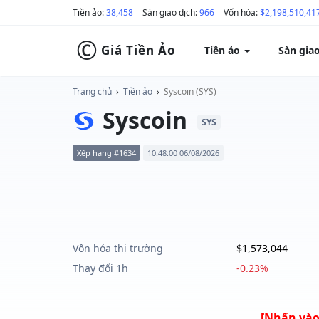
Tiền ảo:
38,458
Sàn giao dịch:
966
Vốn hóa:
$2,198,510,41
©
Giá Tiền Ảo
Tiền ảo
Sàn gia
Trang chủ
›
Tiền ảo
›
Syscoin (SYS)
Syscoin
SYS
Xếp hạng #1634
10:48:00 06/08/2026
Vốn hóa thị trường
$1,573,044
Thay đổi 1h
-0.23%
[Nhấn vào