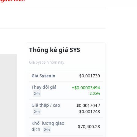
Thống kê giá SYS
Giá Syscoin hôm nay
Giá Syscoin
$0.001739
Thay đổi giá
+$0.00003494
2.05%
24h
Giá thấp / cao
$0.001704 /
$0.001748
24h
Khối lượng giao
$70,400.28
dịch
24h