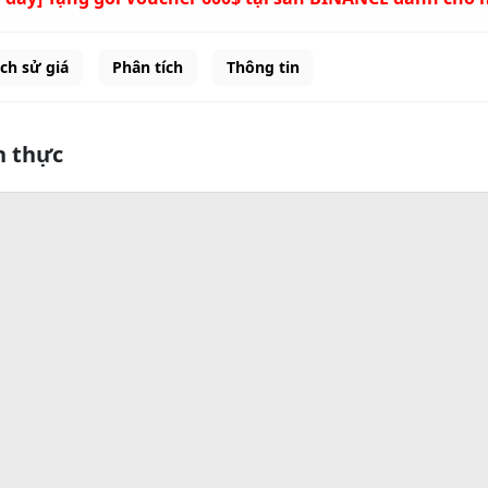
ịch sử giá
Phân tích
Thông tin
n thực