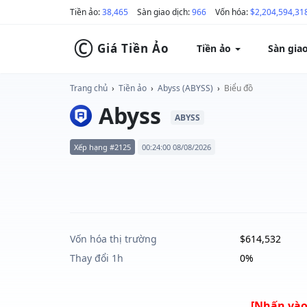
Tiền ảo:
38,465
Sàn giao dịch:
966
Vốn hóa:
$2,204,594,31
©
Giá Tiền Ảo
Tiền ảo
Sàn gia
Trang chủ
›
Tiền ảo
›
Abyss (ABYSS)
›
Biểu đồ
Abyss
ABYSS
Xếp hạng #2125
00:24:00 08/08/2026
Vốn hóa thị trường
$614,532
Thay đổi 1h
0%
[Nhấn vào