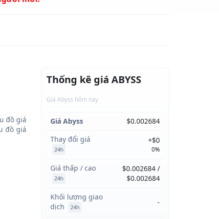
Thống kê giá ABYSS
Giá Abyss hôm nay
u đồ giá
Giá Abyss
$0.002684
 đồ giá
Thay đổi giá
+$0
0%
24h
Giá thấp / cao
$0.002684 /
$0.002684
24h
Khối lượng giao
-
dịch
24h