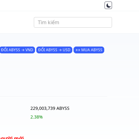
ĐỔI ABYSS → VND
ĐỔI ABYSS → USD
↔ MUA ABYSS
229,003,739 ABYSS
2.38%
người mới.