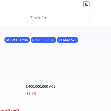
ĐỔI ACE → VND
ĐỔI ACE → USD
↔ MUA ACE
1,400,000,000 ACE
-19.7%
người mới.