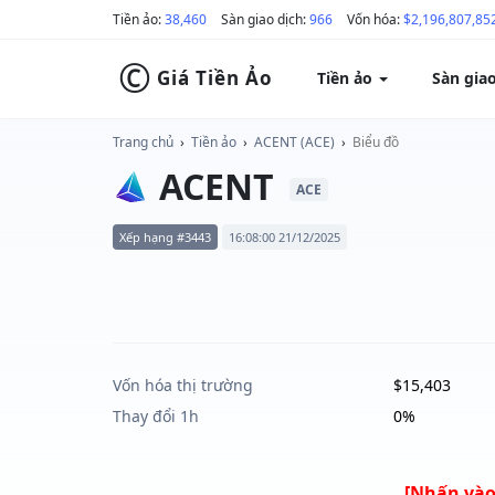
Tiền ảo:
38,460
Sàn giao dịch:
966
Vốn hóa:
$2,196,807,85
©
Giá Tiền Ảo
Tiền ảo
Sàn gia
Trang chủ
›
Tiền ảo
›
ACENT (ACE)
›
Biểu đồ
ACENT
ACE
Xếp hạng #3443
16:08:00 21/12/2025
Vốn hóa thị trường
$15,403
Thay đổi 1h
0%
[Nhấn vào