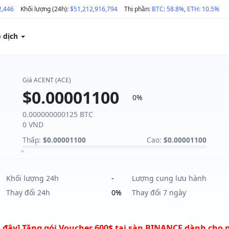
2,446
Khối lượng (24h):
$51,212,916,794
Thị phần:
BTC: 58.8%
,
ETH: 10.5%
o dịch
Giá ACENT (ACE)
$0.00001100
0%
0.000000000125 BTC
0 VND
Thấp:
$0.00001100
Cao:
$0.00001100
Khối lượng 24h
-
Lượng cung lưu hành
Thay đổi 24h
0%
Thay đổi 7 ngày
 đây] Tặng gói Voucher 600$ tại sàn BINANCE dành cho 