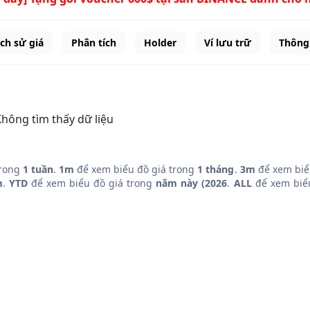
ịch sử giá
Phân tích
Holder
Ví lưu trữ
Thông 
hông tìm thấy dữ liệu
trong
1 tuần
.
1m
để xem biểu đồ giá trong
1 tháng
.
3m
để xem biể
m
.
YTD
để xem biểu đồ giá trong
năm này (2026
.
ALL
để xem biểu