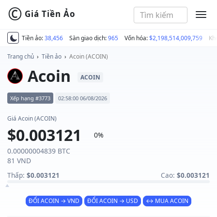
©
Giá Tiền Ảo
MEN
Tiền ảo:
38,456
Sàn giao dịch:
965
Vốn hóa:
$2,198,514,009,759
Kh
Trang chủ
›
Tiền ảo
›
Acoin (ACOIN)
Acoin
ACOIN
Xếp hạng #3773
02:58:00 06/08/2026
Giá Acoin (ACOIN)
$0.003121
0%
0.00000004839 BTC
81 VND
Thấp:
$0.003121
Cao:
$0.003121
ĐỔI ACOIN → VND
ĐỔI ACOIN → USD
↔ MUA ACOIN