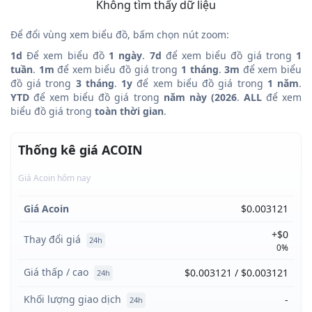
Không tìm thấy dữ liệu
Để đổi vùng xem biểu đồ, bấm chọn nút zoom:
1d
Để xem biểu đồ
1 ngày
.
7d
để xem biểu đồ giá trong
1
tuần
.
1m
để xem biểu đồ giá trong
1 tháng
.
3m
để xem biểu
đồ giá trong
3 tháng
.
1y
để xem biểu đồ giá trong
1 năm
.
YTD
để xem biểu đồ giá trong
năm này (2026
.
ALL
để xem
biểu đồ giá trong
toàn thời gian
.
Thống kê giá ACOIN
Giá Acoin hôm nay
Giá Acoin
$0.003121
+$0
Thay đổi giá
24h
0%
Giá thấp / cao
$0.003121 / $0.003121
24h
Khối lượng giao dịch
-
24h