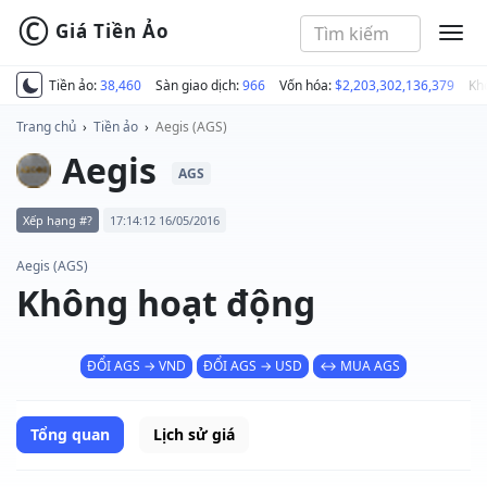
©
Giá Tiền Ảo
MEN
Tiền ảo:
38,460
Sàn giao dịch:
966
Vốn hóa:
$2,203,302,136,379
Kh
Trang chủ
›
Tiền ảo
›
Aegis (AGS)
Aegis
AGS
Xếp hạng #?
17:14:12 16/05/2016
Aegis (AGS)
Không hoạt động
ĐỔI AGS → VND
ĐỔI AGS → USD
↔ MUA AGS
Tổng quan
Lịch sử giá