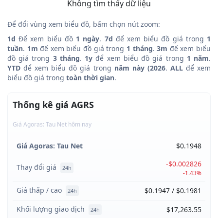
Không tìm thấy dữ liệu
Để đổi vùng xem biểu đồ, bấm chọn nút zoom:
1d
Để xem biểu đồ
1 ngày
.
7d
để xem biểu đồ giá trong
1
tuần
.
1m
để xem biểu đồ giá trong
1 tháng
.
3m
để xem biểu
đồ giá trong
3 tháng
.
1y
để xem biểu đồ giá trong
1 năm
.
YTD
để xem biểu đồ giá trong
năm này (2026
.
ALL
để xem
biểu đồ giá trong
toàn thời gian
.
Thống kê giá AGRS
Giá Agoras: Tau Net hôm nay
Giá Agoras: Tau Net
$0.1948
-$0.002826
Thay đổi giá
24h
-1.43%
Giá thấp / cao
$0.1947 / $0.1981
24h
Khối lượng giao dịch
$17,263.55
24h