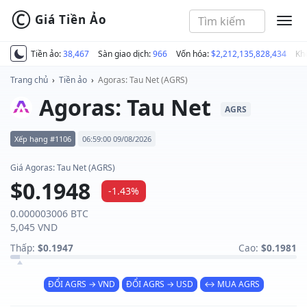
©
Giá Tiền Ảo
MEN
Tiền ảo:
38,467
Sàn giao dịch:
966
Vốn hóa:
$2,212,135,828,434
Kh
Trang chủ
›
Tiền ảo
›
Agoras: Tau Net (AGRS)
Agoras: Tau Net
AGRS
Xếp hạng #1106
06:59:00 09/08/2026
Giá Agoras: Tau Net (AGRS)
$0.1948
-1.43%
0.000003006 BTC
5,045 VND
Thấp:
$0.1947
Cao:
$0.1981
ĐỔI AGRS → VND
ĐỔI AGRS → USD
↔ MUA AGRS