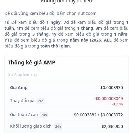
Không tìm thấy dữ liệu
Để đổi vùng xem biểu đồ, bấm chọn nút zoom:
1d
Để xem biểu đồ
1 ngày
.
7d
để xem biểu đồ giá trong
1
tuần
.
1m
để xem biểu đồ giá trong
1 tháng
.
3m
để xem biểu
đồ giá trong
3 tháng
.
1y
để xem biểu đồ giá trong
1 năm
.
YTD
để xem biểu đồ giá trong
năm này (2026
.
ALL
để xem
biểu đồ giá trong
toàn thời gian
.
Thống kê giá AMP
Giá Amp hôm nay
Giá Amp
$0.0003930
-$0.000003049
Thay đổi giá
24h
-0.77%
Giá thấp / cao
$0.0003882 / $0.0003972
24h
Khối lượng giao dịch
$2,036,950
24h