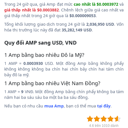
Trong 24 giờ qua, giá Amp đạt mức
cao nhất là $0.0003972
và
giá thấp nhất là $0.0003882
. Chênh lệch giữa giá cao nhất va
giá thấp nhất trong 24 giờ qua là
$0.000009053
.
Tổng khối lượng giao dịch trong 24 giờ là
2,036,950 USD
. Vốn
hóa thị trường lúc này đã đạt
35,282,149 USD
.
Quy đổi AMP sang USD, VND
1 Amp bằng bao nhiêu Đô la Mỹ?
1 AMP =
0.0003930
USD. Một đồng Amp bằng không phẩy
không không không ba chín hai chín bảy chín hai tám chín
bảy đô la mỹ.
1 Amp bằng bao nhiêu Việt Nam Đồng?
1 AMP =
9
VNĐ. Một đồng Amp bằng chín phẩy không ba tám
năm hai ba sáu sáu ba một ba ba sáu đồng.
Nếu bạn có nhu cầu
mua Amp
, bạn có thể mua
tại đây
.
4.6 trên 1010 đánh