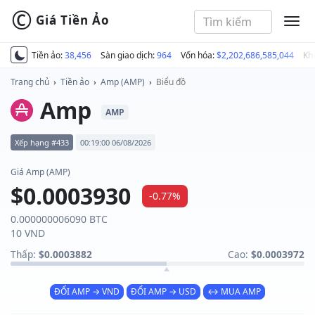
©
Giá Tiền Ảo
MEN
Tiền ảo:
38,456
Sàn giao dịch:
964
Vốn hóa:
$2,202,686,585,044
Kh
Trang chủ
›
Tiền ảo
›
Amp (AMP)
›
Biểu đồ
Amp
AMP
Xếp hạng #433
00:19:00 06/08/2026
Giá Amp (AMP)
$0.0003930
-0.77%
0.000000006090 BTC
10 VND
Thấp:
$0.0003882
Cao:
$0.0003972
ĐỔI AMP → VND
ĐỔI AMP → USD
↔ MUA AMP