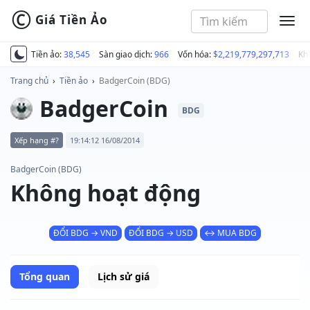
©
Giá Tiền Ảo
MEN
Tiền ảo:
38,545
Sàn giao dịch:
966
Vốn hóa:
$2,219,779,297,713
Kh
Trang chủ
›
Tiền ảo
›
BadgerCoin (BDG)
BadgerCoin
BDG
Xếp hạng #?
19:14:12 16/08/2014
BadgerCoin (BDG)
Không hoạt động
ĐỔI BDG → VND
ĐỔI BDG → USD
↔ MUA BDG
Tổng quan
Lịch sử giá