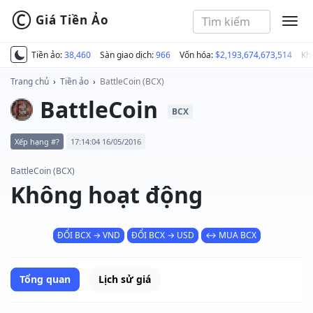
©
Giá Tiền Ảo
MEN
Tiền ảo:
38,460
Sàn giao dịch:
966
Vốn hóa:
$2,193,674,673,514
Kh
Trang chủ
›
Tiền ảo
›
BattleCoin (BCX)
BattleCoin
BCX
Xếp hạng #?
17:14:04 16/05/2016
BattleCoin (BCX)
Không hoạt động
ĐỔI BCX → VND
ĐỔI BCX → USD
↔ MUA BCX
Tổng quan
Lịch sử giá