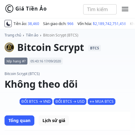
©
Giá Tiền Ảo
MEN
Tiền ảo:
38,460
Sàn giao dịch:
966
Vốn hóa:
$2,189,742,751,458
Kh
Trang chủ
›
Tiền ảo
›
Bitcoin Scrypt (BTCS)
Bitcoin Scrypt
BTCS
Xếp hạng #?
05:43:16 17/09/2020
Bitcoin Scrypt (BTCS)
Không theo dõi
ĐỔI BTCS → VND
ĐỔI BTCS → USD
↔ MUA BTCS
Tổng quan
Lịch sử giá