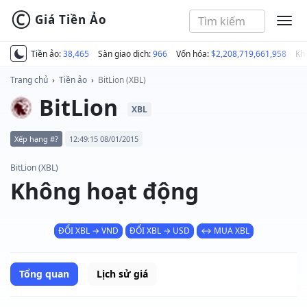
©
Giá Tiền Ảo
MEN
Tiền ảo:
38,465
Sàn giao dịch:
966
Vốn hóa:
$2,208,719,661,958
Kh
Trang chủ
›
Tiền ảo
›
BitLion (XBL)
BitLion
XBL
Xếp hạng #?
12:49:15 08/01/2015
BitLion (XBL)
Không hoạt động
ĐỔI XBL → VND
ĐỔI XBL → USD
↔ MUA XBL
Tổng quan
Lịch sử giá