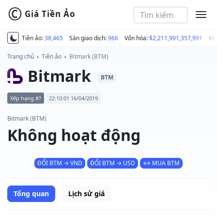
©
Giá Tiền Ảo
MEN
Tiền ảo:
38,465
Sàn giao dịch:
966
Vốn hóa:
$2,211,991,357,991
Kh
Trang chủ
›
Tiền ảo
›
Bitmark (BTM)
Bitmark
BTM
Xếp hạng #?
22:10:01 16/04/2019
Bitmark (BTM)
Không hoạt động
ĐỔI BTM → VND
ĐỔI BTM → USD
↔ MUA BTM
Tổng quan
Lịch sử giá