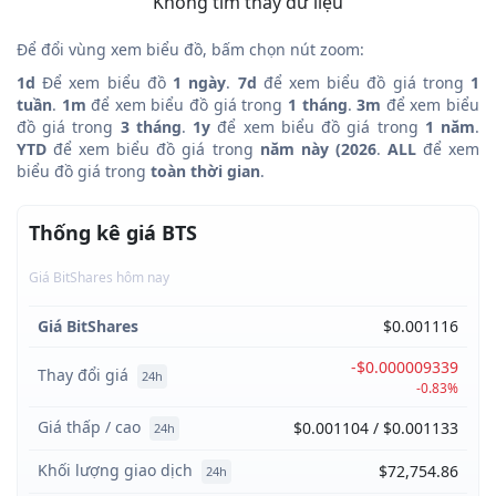
Không tìm thấy dữ liệu
Để đổi vùng xem biểu đồ, bấm chọn nút zoom:
1d
Để xem biểu đồ
1 ngày
.
7d
để xem biểu đồ giá trong
1
tuần
.
1m
để xem biểu đồ giá trong
1 tháng
.
3m
để xem biểu
đồ giá trong
3 tháng
.
1y
để xem biểu đồ giá trong
1 năm
.
YTD
để xem biểu đồ giá trong
năm này (2026
.
ALL
để xem
biểu đồ giá trong
toàn thời gian
.
Thống kê giá BTS
Giá BitShares hôm nay
Giá BitShares
$0.001116
-$0.000009339
Thay đổi giá
24h
-0.83%
Giá thấp / cao
$0.001104 / $0.001133
24h
Khối lượng giao dịch
$72,754.86
24h