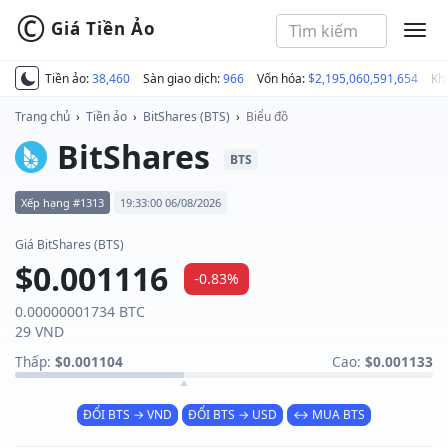
©
Giá Tiền Ảo
MEN
Tiền ảo:
38,460
Sàn giao dịch:
966
Vốn hóa:
$2,195,060,591,654
Kh
Trang chủ
›
Tiền ảo
›
BitShares (BTS)
›
Biểu đồ
BitShares
BTS
Xếp hạng #1313
19:33:00 06/08/2026
Giá BitShares (BTS)
$0.001116
-0.83%
0.00000001734 BTC
29 VND
Thấp:
$0.001104
Cao:
$0.001133
ĐỔI BTS → VND
ĐỔI BTS → USD
↔ MUA BTS