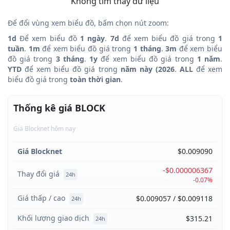
Không tìm thấy dữ liệu
Để đổi vùng xem biểu đồ, bấm chọn nút zoom:
1d
Để xem biểu đồ
1 ngày
.
7d
để xem biểu đồ giá trong
1
tuần
.
1m
để xem biểu đồ giá trong
1 tháng
.
3m
để xem biểu
đồ giá trong
3 tháng
.
1y
để xem biểu đồ giá trong
1 năm
.
YTD
để xem biểu đồ giá trong
năm này (2026
.
ALL
để xem
biểu đồ giá trong
toàn thời gian
.
Thống kê giá BLOCK
Giá Blocknet hôm nay
Giá Blocknet
$0.009090
-$0.000006367
Thay đổi giá
24h
-0.07%
Giá thấp / cao
$0.009057 / $0.009118
24h
Khối lượng giao dịch
$315.21
24h