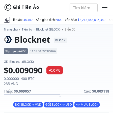
©
Giá Tiền Ảo
MEN
Tiền ảo:
38,467
Sàn giao dịch:
966
Vốn hóa:
$2,213,448,835,380
Kh
Trang chủ
›
Tiền ảo
›
Blocknet (BLOCK)
›
Biểu đồ
Blocknet
BLOCK
Xếp hạng #4953
11:18:00 09/08/2026
Giá Blocknet (BLOCK)
$0.009090
-0.07%
0.0000001400 BTC
235 VND
Thấp:
$0.009057
Cao:
$0.009118
ĐỔI BLOCK → VND
ĐỔI BLOCK → USD
↔ MUA BLOCK