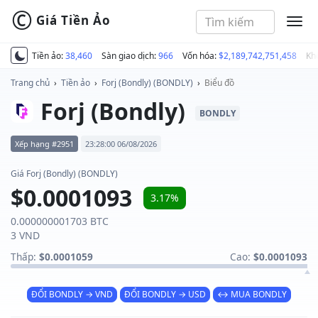
©
Giá Tiền Ảo
MEN
Tiền ảo:
38,460
Sàn giao dịch:
966
Vốn hóa:
$2,189,742,751,458
Kh
Trang chủ
›
Tiền ảo
›
Forj (Bondly) (BONDLY)
›
Biểu đồ
Forj (Bondly)
BONDLY
Xếp hạng #2951
23:28:00 06/08/2026
Giá Forj (Bondly) (BONDLY)
$0.0001093
3.17%
0.000000001703 BTC
3 VND
Thấp:
$0.0001059
Cao:
$0.0001093
ĐỔI BONDLY → VND
ĐỔI BONDLY → USD
↔ MUA BONDLY