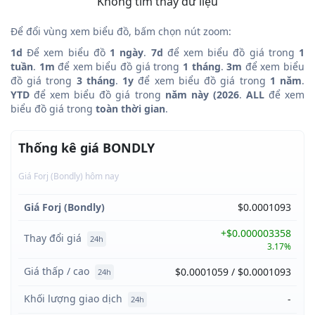
Không tìm thấy dữ liệu
Để đổi vùng xem biểu đồ, bấm chọn nút zoom:
1d
Để xem biểu đồ
1 ngày
.
7d
để xem biểu đồ giá trong
1
tuần
.
1m
để xem biểu đồ giá trong
1 tháng
.
3m
để xem biểu
đồ giá trong
3 tháng
.
1y
để xem biểu đồ giá trong
1 năm
.
YTD
để xem biểu đồ giá trong
năm này (2026
.
ALL
để xem
biểu đồ giá trong
toàn thời gian
.
Thống kê giá BONDLY
Giá Forj (Bondly) hôm nay
Giá Forj (Bondly)
$0.0001093
+$0.000003358
Thay đổi giá
24h
3.17%
Giá thấp / cao
$0.0001059 / $0.0001093
24h
Khối lượng giao dịch
-
24h