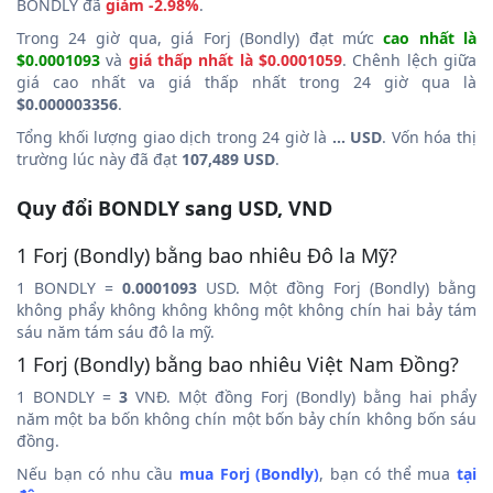
BONDLY đã
giảm -2.98%
.
Trong 24 giờ qua, giá Forj (Bondly) đạt mức
cao nhất là
$0.0001093
và
giá thấp nhất là $0.0001059
. Chênh lệch giữa
giá cao nhất va giá thấp nhất trong 24 giờ qua là
$0.000003356
.
Tổng khối lượng giao dịch trong 24 giờ là
... USD
. Vốn hóa thị
trường lúc này đã đạt
107,489 USD
.
Quy đổi BONDLY sang USD, VND
1 Forj (Bondly) bằng bao nhiêu Đô la Mỹ?
1 BONDLY =
0.0001093
USD. Một đồng Forj (Bondly) bằng
không phẩy không không không một không chín hai bảy tám
sáu năm tám sáu đô la mỹ.
1 Forj (Bondly) bằng bao nhiêu Việt Nam Đồng?
1 BONDLY =
3
VNĐ. Một đồng Forj (Bondly) bằng hai phẩy
năm một ba bốn không chín một bốn bảy chín không bốn sáu
đồng.
Nếu bạn có nhu cầu
mua Forj (Bondly)
, bạn có thể mua
tại