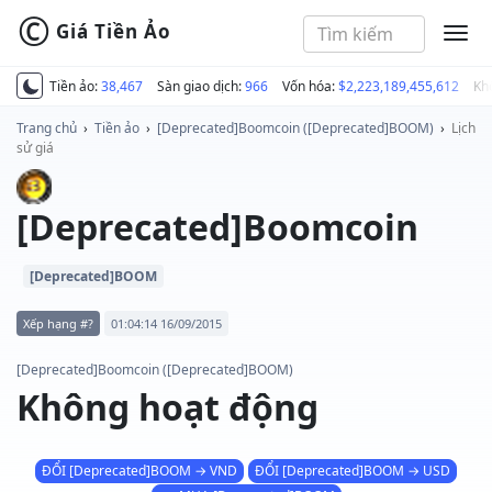
©
Giá Tiền Ảo
MEN
Tiền ảo:
38,467
Sàn giao dịch:
966
Vốn hóa:
$2,223,189,455,612
Kh
Trang chủ
›
Tiền ảo
›
[Deprecated]Boomcoin ([Deprecated]BOOM)
›
Lịch
sử giá
[Deprecated]Boomcoin
[Deprecated]BOOM
Xếp hạng #?
01:04:14 16/09/2015
[Deprecated]Boomcoin ([Deprecated]BOOM)
Không hoạt động
ĐỔI [Deprecated]BOOM → VND
ĐỔI [Deprecated]BOOM → USD