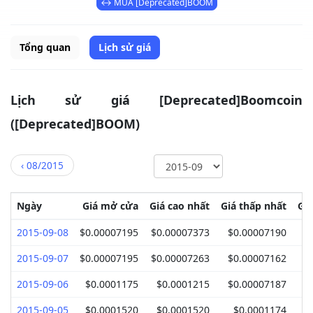
↔ MUA [Deprecated]BOOM
Tổng quan
Lịch sử giá
Lịch sử giá [Deprecated]Boomcoin
([Deprecated]BOOM)
‹
08/2015
Ngày
Giá mở cửa
Giá cao nhất
Giá thấp nhất
Gi
2015-09-08
$0.00007195
$0.00007373
$0.00007190
$
2015-09-07
$0.00007195
$0.00007263
$0.00007162
$
2015-09-06
$0.0001175
$0.0001215
$0.00007187
$
2015-09-05
$0.0001520
$0.0001520
$0.0001174