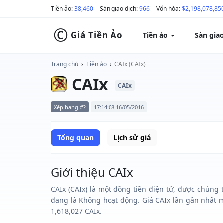
Tiền ảo:
38,460
Sàn giao dịch:
966
Vốn hóa:
$2,198,078,85
©
Giá Tiền Ảo
Tiền ảo
Sàn gia
Trang chủ
›
Tiền ảo
›
CAIx (CAIx)
CAIx
CAIx
Xếp hạng #?
17:14:08 16/05/2016
Tổng quan
Lịch sử giá
Giới thiệu CAIx
CAIx (CAIx) là một đồng tiền điện tử, được chúng 
đang là Không hoạt động. Giá CAIx lần gần nhất m
1,618,027 CAIx.