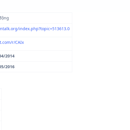
động
ointalk.org/index.php?topic=513613.0
it.com/r/CAIx
04/2014
05/2016