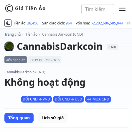
©
Giá Tiền Ảo
MEN
Tiền ảo:
38,456
Sàn giao dịch:
964
Vốn hóa:
$2,202,686,585,044
Kh
Trang chủ
›
Tiền ảo
›
CannabisDarkcoin (CND)
CannabisDarkcoin
CND
Xếp hạng #?
17:39:19 19/10/2015
CannabisDarkcoin (CND)
Không hoạt động
ĐỔI CND → VND
ĐỔI CND → USD
↔ MUA CND
Tổng quan
Lịch sử giá