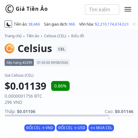
©
Giá Tiền Ảo
MEN
Tiền ảo:
38,466
Sàn giao dịch:
966
Vốn hóa:
$2,210,174,674,028
Kh
Trang chủ
›
Tiền ảo
›
Celsius (CEL)
›
Biểu đồ
Celsius
CEL
Xếp hạng #2299
01:43:00 09/08/2026
Giá Celsius (CEL)
$0.01139
0.86%
0.0000001756 BTC
296 VND
Thấp:
$0.01106
Cao:
$0.01146
ĐỔI CEL → VND
ĐỔI CEL → USD
↔ MUA CEL