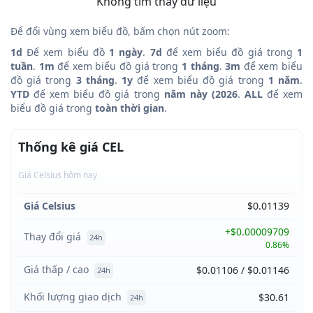
Không tìm thấy dữ liệu
Để đổi vùng xem biểu đồ, bấm chọn nút zoom:
1d
Để xem biểu đồ
1 ngày
.
7d
để xem biểu đồ giá trong
1
tuần
.
1m
để xem biểu đồ giá trong
1 tháng
.
3m
để xem biểu
đồ giá trong
3 tháng
.
1y
để xem biểu đồ giá trong
1 năm
.
YTD
để xem biểu đồ giá trong
năm này (2026
.
ALL
để xem
biểu đồ giá trong
toàn thời gian
.
Thống kê giá CEL
Giá Celsius hôm nay
Giá Celsius
$0.01139
+$0.00009709
Thay đổi giá
24h
0.86%
Giá thấp / cao
$0.01106 / $0.01146
24h
Khối lượng giao dịch
$30.61
24h