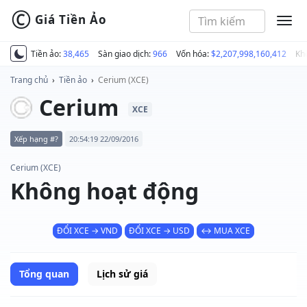
©
Giá Tiền Ảo
MEN
Tiền ảo:
38,465
Sàn giao dịch:
966
Vốn hóa:
$2,207,998,160,412
Kh
Trang chủ
›
Tiền ảo
›
Cerium (XCE)
Cerium
XCE
Xếp hạng #?
20:54:19 22/09/2016
Cerium (XCE)
Không hoạt động
ĐỔI XCE → VND
ĐỔI XCE → USD
↔ MUA XCE
Tổng quan
Lịch sử giá