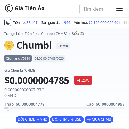
©
Giá Tiền Ảo
MEN
Tiền ảo:
38,461
Sàn giao dịch:
966
Vốn hóa:
$2,192,000,052,601
Kh
Trang chủ
›
Tiền ảo
›
Chumbi (CHMB)
›
Biểu đồ
Chumbi
CHMB
Xếp hạng #5890
04:03:00 07/08/2026
Giá Chumbi (CHMB)
$0.0000004785
-4.25%
0.000000000007 BTC
0 VND
Thấp:
$0.0000004778
Cao:
$0.0000004997
ĐỔI CHMB → VND
ĐỔI CHMB → USD
↔ MUA CHMB