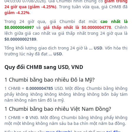
04:03:00 07/08/2026). Giá Chumbi nhìn chung có
giảm trong
24 giờ qua (giảm -4.25%)
. Trong tuần vừa qua, giá CHMB đã
giảm -4.22%
.
Trong 24 giờ qua, giá Chumbi đạt mức
cao nhất là
$0.0000004997
và
giá thấp nhất là $0.0000004778
. Chênh
lệch giữa giá cao nhất va giá thấp nhất trong 24 giờ qua là
$0.00000002189
.
Tổng khối lượng giao dịch trong 24 giờ là
... USD
. Vốn hóa thị
trường lúc này đã đạt
... USD
.
Quy đổi CHMB sang USD, VND
1 Chumbi bằng bao nhiêu Đô la Mỹ?
1 CHMB =
0.0000004785
USD. Một đồng Chumbi bằng không
phẩy không không không không không không bốn bảy tám
năm không năm tám đô la mỹ.
1 Chumbi bằng bao nhiêu Việt Nam Đồng?
1 CHMB =
0
VNĐ. Một đồng Chumbi bằng không phẩy không
một một không không năm sáu ba ba chín một năm ba đồng.