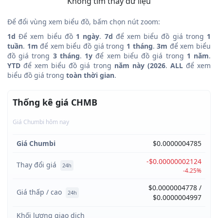
Không tìm thấy dữ liệu
Để đổi vùng xem biểu đồ, bấm chọn nút zoom:
1d
Để xem biểu đồ
1 ngày
.
7d
để xem biểu đồ giá trong
1
tuần
.
1m
để xem biểu đồ giá trong
1 tháng
.
3m
để xem biểu
đồ giá trong
3 tháng
.
1y
để xem biểu đồ giá trong
1 năm
.
YTD
để xem biểu đồ giá trong
năm này (2026
.
ALL
để xem
biểu đồ giá trong
toàn thời gian
.
Thống kê giá CHMB
Giá Chumbi hôm nay
Giá Chumbi
$0.0000004785
-$0.00000002124
Thay đổi giá
24h
-4.25%
$0.0000004778 /
Giá thấp / cao
24h
$0.0000004997
Khối lượng giao dịch