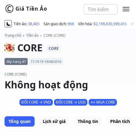
©
Giá Tiền Ảo
MEN
Tiền ảo:
38,465
Sàn giao dịch:
966
Vốn hóa:
$2,199,630,399,456
Kh
Trang chủ
›
Tiền ảo
›
CORE (CORE)
CORE
CORE
Xếp hạng #?
17:19:19 19/08/2016
CORE (CORE)
Không hoạt động
ĐỔI CORE → VND
ĐỔI CORE → USD
↔ MUA CORE
Tổng quan
Lịch sử giá
Thông tin
Phân tích