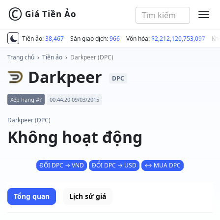
©
Giá Tiền Ảo
MEN
Tiền ảo:
38,467
Sàn giao dịch:
966
Vốn hóa:
$2,212,120,753,097
Kh
Trang chủ
›
Tiền ảo
›
Darkpeer (DPC)
Darkpeer
DPC
Xếp hạng #?
00:44:20 09/03/2015
Darkpeer (DPC)
Không hoạt động
ĐỔI DPC → VND
ĐỔI DPC → USD
↔ MUA DPC
Tổng quan
Lịch sử giá