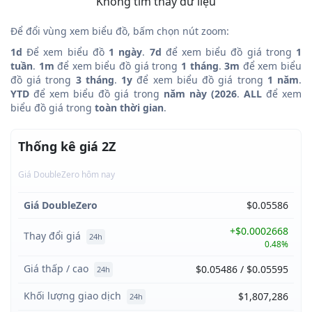
Không tìm thấy dữ liệu
Để đổi vùng xem biểu đồ, bấm chọn nút zoom:
1d
Để xem biểu đồ
1 ngày
.
7d
để xem biểu đồ giá trong
1
tuần
.
1m
để xem biểu đồ giá trong
1 tháng
.
3m
để xem biểu
đồ giá trong
3 tháng
.
1y
để xem biểu đồ giá trong
1 năm
.
YTD
để xem biểu đồ giá trong
năm này (2026
.
ALL
để xem
biểu đồ giá trong
toàn thời gian
.
Thống kê giá 2Z
Giá DoubleZero hôm nay
Giá DoubleZero
$0.05586
+$0.0002668
Thay đổi giá
24h
0.48%
Giá thấp / cao
$0.05486 / $0.05595
24h
Khối lượng giao dịch
$1,807,286
24h