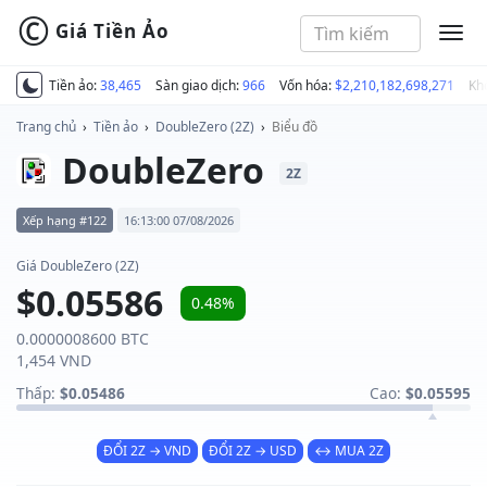
©
Giá Tiền Ảo
MEN
Tiền ảo:
38,465
Sàn giao dịch:
966
Vốn hóa:
$2,210,182,698,271
Kh
Trang chủ
›
Tiền ảo
›
DoubleZero (2Z)
›
Biểu đồ
DoubleZero
2Z
Xếp hạng #122
16:13:00 07/08/2026
Giá DoubleZero (2Z)
$0.05586
0.48%
0.0000008600 BTC
1,454 VND
Thấp:
$0.05486
Cao:
$0.05595
ĐỔI 2Z → VND
ĐỔI 2Z → USD
↔ MUA 2Z