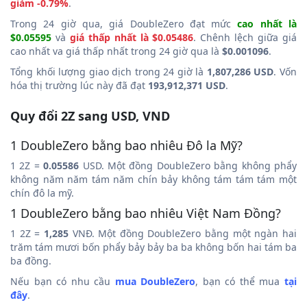
giảm -0.79%
.
Trong 24 giờ qua, giá DoubleZero đạt mức
cao nhất là
$0.05595
và
giá thấp nhất là $0.05486
. Chênh lệch giữa giá
cao nhất va giá thấp nhất trong 24 giờ qua là
$0.001096
.
Tổng khối lượng giao dịch trong 24 giờ là
1,807,286 USD
. Vốn
hóa thị trường lúc này đã đạt
193,912,371 USD
.
Quy đổi 2Z sang USD, VND
1 DoubleZero bằng bao nhiêu Đô la Mỹ?
1 2Z =
0.05586
USD. Một đồng DoubleZero bằng không phẩy
không năm năm tám năm chín bảy không tám tám tám một
chín đô la mỹ.
1 DoubleZero bằng bao nhiêu Việt Nam Đồng?
1 2Z =
1,285
VNĐ. Một đồng DoubleZero bằng một ngàn hai
trăm tám mươi bốn phẩy bảy bảy ba ba không bốn hai tám ba
ba đồng.
Nếu bạn có nhu cầu
mua DoubleZero
, bạn có thể mua
tại
đây
.