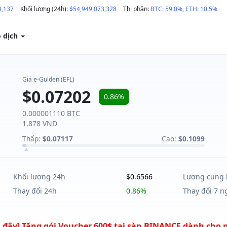
9,137
Khối lượng (24h):
$54,949,073,328
Thị phần:
BTC: 59.0%
,
ETH: 10.5%
o dịch
Giá e-Gulden (EFL)
$0.07202
0.86%
0.000001110 BTC
1,878 VND
Thấp:
$0.07117
Cao:
$0.1099
Khối lượng 24h
$0.6566
Lượng cung 
Thay đổi 24h
0.86%
Thay đổi 7 n
 đây] Tặng gói Voucher 600$ tại sàn BINANCE dành cho 