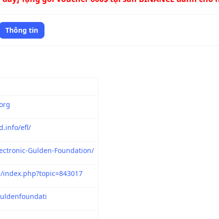
Thông tin
org
.info/efl/
lectronic-Gulden-Foundation/
rg/index.php?topic=843017
guldenfoundati