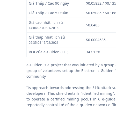
Giá Thấp / Cao 90 ngày
$0.05832 / $0.13
Giá Thấp / Cao 52 tuần
$0.05085 / $0.16
Giá cao nhất lịch sử
$0.6483
14:04:02 09/01/2018
Giá thấp nhất lịch sử
$0.0004635
02:35:04 15/02/2021
ROI của e-Gulden (EFL)
343.13%
e-Gulden is a project that was initiated by a group 
group of volunteers set up the Electroniic Gulden 
community.
Its approach towards addressing the 51% attack vu
developers. This shield entails "identified mining
to operate a certified mining pool,1 in 6 e-guld
reportedly control 1/6 of the e-gulden network diffic