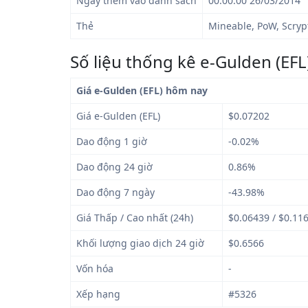
Ngày thêm vào danh sách
00:00:00 26/03/2014
Thẻ
Mineable, PoW, Scryp
Số liệu thống kê e-Gulden (EFL
Giá e-Gulden (EFL) hôm nay
Giá e-Gulden (EFL)
$0.07202
Dao động 1 giờ
-0.02%
Dao động 24 giờ
0.86%
Dao động 7 ngày
-43.98%
Giá Thấp / Cao nhất (24h)
$0.06439 / $0.11
Khối lượng giao dịch 24 giờ
$0.6566
Vốn hóa
-
Xếp hạng
#5326