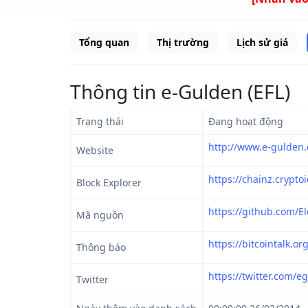
Tổng quan
Thị trường
Lịch sử giá
Thông tin e-Gulden (EFL)
Trạng thái
Đang hoạt động
http://www.e-gulden.
Website
https://chainz.cryptoid
Block Explorer
https://github.com/E
Mã nguồn
https://bitcointalk.o
Thông báo
https://twitter.com/e
Twitter