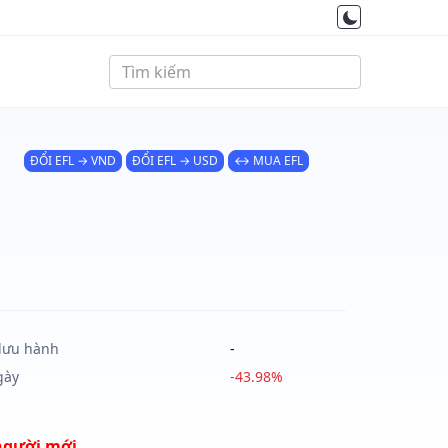
ĐỔI EFL → VND
ĐỔI EFL → USD
↔ MUA EFL
lưu hành
-
gày
-43.98%
người mới.