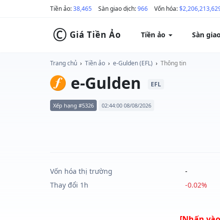
Tiền ảo:
38,465
Sàn giao dịch:
966
Vốn hóa:
$2,206,213,62
©
Giá Tiền Ảo
Tiền ảo
Sàn gia
Trang chủ
›
Tiền ảo
›
e-Gulden (EFL)
›
Thông tin
e-Gulden
EFL
Xếp hạng #5326
02:44:00 08/08/2026
Vốn hóa thị trường
-
Thay đổi 1h
-0.02%
[Nhấn vào