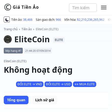
©
Giá Tiền Ảo
MEN
Tiền ảo:
38,466
Sàn giao dịch:
966
Vốn hóa:
$2,210,236,265,962
Kh
Trang chủ
›
Tiền ảo
›
EliteCoin (ELITE)
EliteCoin
ELITE
Xếp hạng #?
21:44:20 07/09/2014
EliteCoin (ELITE)
Không hoạt động
ĐỔI ELITE → VND
ĐỔI ELITE → USD
↔ MUA ELITE
Tổng quan
Lịch sử giá