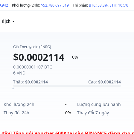
0,942
Khối lượng (24h):
$52,780,697,519
Thị phần:
BTC: 58.8%
,
ETH: 10.5%
o dịch
Giá Energycoin (ENRG)
$0.0002114
0%
0.00000001107 BTC
6 VND
Thấp:
$0.0002114
Cao:
$0.0002114
Khối lượng 24h
-
Lượng cung lưu hành
Thay đổi 24h
0%
Thay đổi 7 ngày
 đây] Tặng gói Voucher 600$ tại sàn BINANCE dành cho 