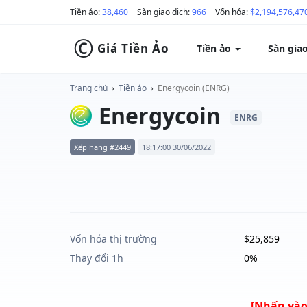
Tiền ảo:
38,460
Sàn giao dịch:
966
Vốn hóa:
$2,194,576,47
©
Giá Tiền Ảo
Tiền ảo
Sàn gia
Trang chủ
›
Tiền ảo
›
Energycoin (ENRG)
Energycoin
ENRG
Xếp hạng #2449
18:17:00 30/06/2022
Vốn hóa thị trường
$25,859
Thay đổi 1h
0%
[Nhấn vào