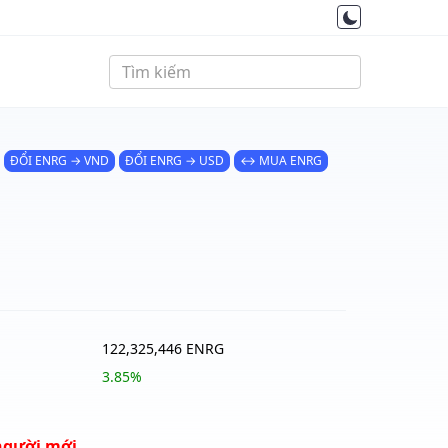
ĐỔI ENRG → VND
ĐỔI ENRG → USD
↔ MUA ENRG
122,325,446 ENRG
3.85%
người mới.