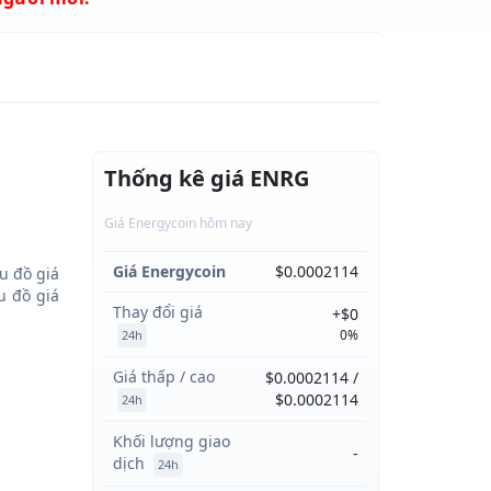
Thống kê giá ENRG
Giá Energycoin hôm nay
Giá Energycoin
$0.0002114
u đồ giá
 đồ giá
Thay đổi giá
+$0
0%
24h
Giá thấp / cao
$0.0002114 /
$0.0002114
24h
Khối lượng giao
-
dịch
24h