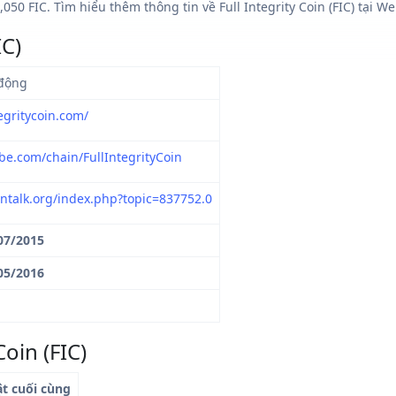
50 FIC. Tìm hiểu thêm thông tin về Full Integrity Coin (FIC) tại Web
IC)
động
tegritycoin.com/
obe.com/chain/FullIntegrityCoin
ointalk.org/index.php?topic=837752.0
07/2015
05/2016
Coin (FIC)
ật cuối cùng