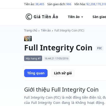
Tiền ảo:
38,465
Sàn giao dịch:
966
Vốn hóa:
$2,208,170,31
©
Giá Tiền Ảo
Tiền ảo
Sàn gia
Trang chủ
›
Tiền ảo
›
Full Integrity Coin (FIC)
Full Integrity Coin
FIC
Xếp hạng #?
16:44:21 17/05/2016
Tổng quan
Lịch sử giá
Giới thiệu Full Integrity Coin
Full Integrity Coin (FIC) là một đồng tiền điện tử
của Full Integrity Coin đang là Không hoạt động.