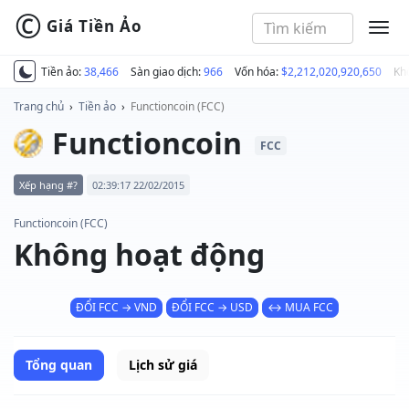
©
Giá Tiền Ảo
MEN
Tiền ảo:
38,466
Sàn giao dịch:
966
Vốn hóa:
$2,212,020,920,650
Kh
Trang chủ
›
Tiền ảo
›
Functioncoin (FCC)
Functioncoin
FCC
Xếp hạng #?
02:39:17 22/02/2015
Functioncoin (FCC)
Không hoạt động
ĐỔI FCC → VND
ĐỔI FCC → USD
↔ MUA FCC
Tổng quan
Lịch sử giá