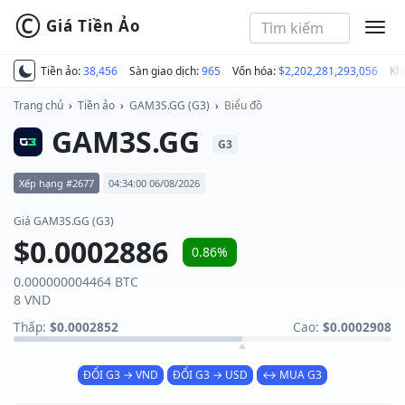
©
Giá Tiền Ảo
MEN
Tiền ảo:
38,456
Sàn giao dịch:
965
Vốn hóa:
$2,202,281,293,056
Kh
Trang chủ
›
Tiền ảo
›
GAM3S.GG (G3)
›
Biểu đồ
GAM3S.GG
G3
Xếp hạng #2677
04:34:00 06/08/2026
Giá GAM3S.GG (G3)
$0.0002886
0.86%
0.000000004464 BTC
8 VND
Thấp:
$0.0002852
Cao:
$0.0002908
ĐỔI G3 → VND
ĐỔI G3 → USD
↔ MUA G3