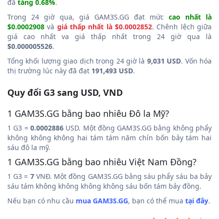
đã
tăng 0.68%
.
Trong 24 giờ qua, giá GAM3S.GG đạt mức
cao nhất là
$0.0002908
và
giá thấp nhất là $0.0002852
. Chênh lệch giữa
giá cao nhất va giá thấp nhất trong 24 giờ qua là
$0.000005526
.
Tổng khối lượng giao dịch trong 24 giờ là
9,031 USD
. Vốn hóa
thị trường lúc này đã đạt
191,493 USD
.
Quy đổi G3 sang USD, VND
1 GAM3S.GG bằng bao nhiêu Đô la Mỹ?
1 G3 =
0.0002886
USD. Một đồng GAM3S.GG bằng không phẩy
không không không hai tám tám năm chín bốn bảy tám hai
sáu đô la mỹ.
1 GAM3S.GG bằng bao nhiêu Việt Nam Đồng?
1 G3 =
7
VNĐ. Một đồng GAM3S.GG bằng sáu phẩy sáu ba bảy
sáu tám không không không không sáu bốn tám bảy đồng.
Nếu bạn có nhu cầu
mua GAM3S.GG
, bạn có thể mua
tại đây
.