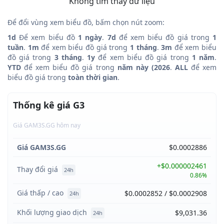
Không tìm thấy dữ liệu
Để đổi vùng xem biểu đồ, bấm chọn nút zoom:
1d
Để xem biểu đồ
1 ngày
.
7d
để xem biểu đồ giá trong
1
tuần
.
1m
để xem biểu đồ giá trong
1 tháng
.
3m
để xem biểu
đồ giá trong
3 tháng
.
1y
để xem biểu đồ giá trong
1 năm
.
YTD
để xem biểu đồ giá trong
năm này (2026
.
ALL
để xem
biểu đồ giá trong
toàn thời gian
.
Thống kê giá G3
Giá GAM3S.GG hôm nay
Giá GAM3S.GG
$0.0002886
+$0.000002461
Thay đổi giá
24h
0.86%
Giá thấp / cao
$0.0002852 / $0.0002908
24h
Khối lượng giao dịch
$9,031.36
24h