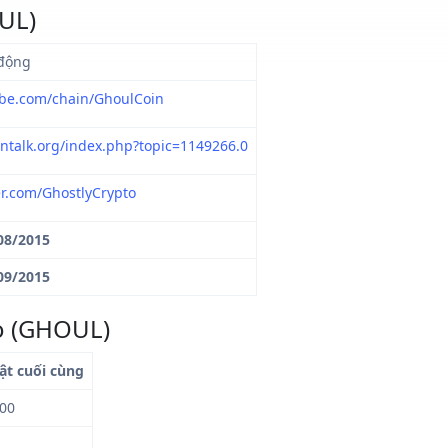
UL)
động
obe.com/chain/GhoulCoin
ointalk.org/index.php?topic=1149266.0
ter.com/GhostlyCrypto
08/2015
09/2015
to (GHOUL)
ật cuối cùng
00