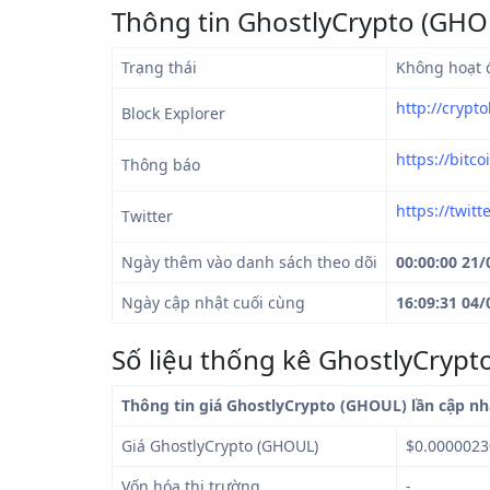
Thông tin GhostlyCrypto (GHO
Trạng thái
Không hoạt 
http://crypt
Block Explorer
https://bitc
Thông báo
https://twit
Twitter
Ngày thêm vào danh sách theo dõi
00:00:00 21/
Ngày cập nhật cuối cùng
16:09:31 04/
Số liệu thống kê GhostlyCryp
Thông tin giá GhostlyCrypto (GHOUL) lần cập nh
Giá GhostlyCrypto (GHOUL)
$0.0000023
Vốn hóa thị trường
-