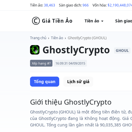
Tiền ảo:
38,463
Sàn giao dịch:
966
Vốn hóa:
$2,190,448,07
©
Giá Tiền Ảo
Tiền ảo
Sàn gia
Trang chủ
›
Tiền ảo
›
GhostlyCrypto (GHOUL)
GhostlyCrypto
GHOUL
Xếp hạng #?
16:09:31 04/09/2015
Tổng quan
Lịch sử giá
Giới thiệu GhostlyCrypto
GhostlyCrypto (GHOUL) là một đồng tiền điện tử, đ
của GhostlyCrypto đang là Không hoạt động. Giá 
GHOUL. Tổng cung lần gần nhất là 90,035,385 GHO