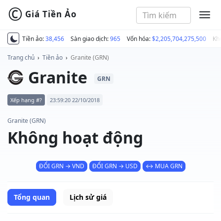
©
Giá Tiền Ảo
MEN
Tiền ảo:
38,456
Sàn giao dịch:
965
Vốn hóa:
$2,205,704,275,500
Kh
Trang chủ
›
Tiền ảo
›
Granite (GRN)
Granite
GRN
Xếp hạng #?
23:59:20 22/10/2018
Granite (GRN)
Không hoạt động
ĐỔI GRN → VND
ĐỔI GRN → USD
↔ MUA GRN
Tổng quan
Lịch sử giá