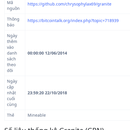
Mã
https://github.com/chrysophylax69/granite
nguồn
Thông
https://bitcointalk.org/index.php?topic=718939
báo
Ngày
thêm
vào
danh
00:00:00 12/06/2014
sách
theo
dõi
Ngày
cập
nhật
23:59:20 22/10/2018
cuối
cùng
Thẻ
Mineable