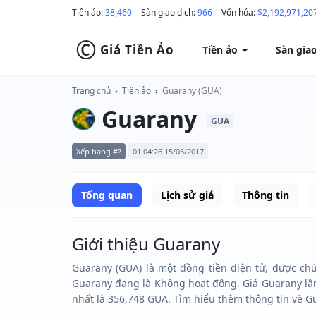
Tiền ảo:
38,460
Sàn giao dịch:
966
Vốn hóa:
$2,192,971,20
©
Giá Tiền Ảo
Tiền ảo
Sàn gia
Trang chủ
›
Tiền ảo
›
Guarany (GUA)
Guarany
GUA
Xếp hạng #?
01:04:26 15/05/2017
Tổng quan
Lịch sử giá
Thông tin
Giới thiệu Guarany
Guarany (GUA) là một đồng tiền điện tử, được chú
Guarany đang là Không hoạt động. Giá Guarany lần
nhất là 356,748 GUA. Tìm hiểu thêm thông tin về Gu