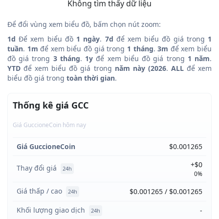
Không tìm thấy dữ liệu
Để đổi vùng xem biểu đồ, bấm chọn nút zoom:
1d
Để xem biểu đồ
1 ngày
.
7d
để xem biểu đồ giá trong
1
tuần
.
1m
để xem biểu đồ giá trong
1 tháng
.
3m
để xem biểu
đồ giá trong
3 tháng
.
1y
để xem biểu đồ giá trong
1 năm
.
YTD
để xem biểu đồ giá trong
năm này (2026
.
ALL
để xem
biểu đồ giá trong
toàn thời gian
.
Thống kê giá GCC
Giá GuccioneCoin hôm nay
Giá GuccioneCoin
$0.001265
+$0
Thay đổi giá
24h
0%
Giá thấp / cao
$0.001265 / $0.001265
24h
Khối lượng giao dịch
-
24h