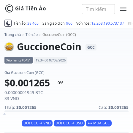
©
Giá Tiền Ảo
MEN
Tiền ảo:
38,465
Sàn giao dịch:
966
Vốn hóa:
$2,208,190,573,137
Kh
Trang chủ
›
Tiền ảo
›
GuccioneCoin (GCC)
GuccioneCoin
GCC
Xếp hạng #5451
19:34:00 07/08/2026
Giá GuccioneCoin (GCC)
$0.001265
0%
0.00000001949 BTC
33 VND
Thấp:
$0.001265
Cao:
$0.001265
ĐỔI GCC → VND
ĐỔI GCC → USD
↔ MUA GCC