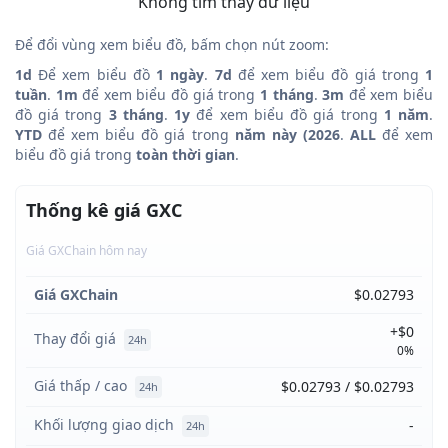
Không tìm thấy dữ liệu
Để đổi vùng xem biểu đồ, bấm chọn nút zoom:
1d
Để xem biểu đồ
1 ngày
.
7d
để xem biểu đồ giá trong
1
tuần
.
1m
để xem biểu đồ giá trong
1 tháng
.
3m
để xem biểu
đồ giá trong
3 tháng
.
1y
để xem biểu đồ giá trong
1 năm
.
YTD
để xem biểu đồ giá trong
năm này (2026
.
ALL
để xem
biểu đồ giá trong
toàn thời gian
.
Thống kê giá GXC
Giá GXChain hôm nay
Giá GXChain
$0.02793
+$0
Thay đổi giá
24h
0%
Giá thấp / cao
$0.02793 / $0.02793
24h
Khối lượng giao dịch
-
24h