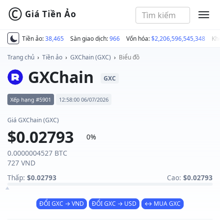
©
Giá Tiền Ảo
MEN
Tiền ảo:
38,465
Sàn giao dịch:
966
Vốn hóa:
$2,206,596,545,348
Kh
Trang chủ
›
Tiền ảo
›
GXChain (GXC)
›
Biểu đồ
GXChain
GXC
Xếp hạng #5901
12:58:00 06/07/2026
Giá GXChain (GXC)
$0.02793
0%
0.0000004527 BTC
727 VND
Thấp:
$0.02793
Cao:
$0.02793
ĐỔI GXC → VND
ĐỔI GXC → USD
↔ MUA GXC