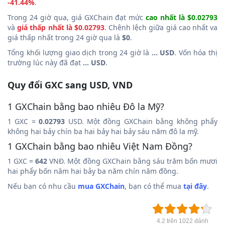
-41.44%
.
Trong 24 giờ qua, giá GXChain đạt mức
cao nhất là $0.02793
và
giá thấp nhất là $0.02793
. Chênh lệch giữa giá cao nhất va
giá thấp nhất trong 24 giờ qua là
$0
.
Tổng khối lượng giao dịch trong 24 giờ là
... USD
. Vốn hóa thị
trường lúc này đã đạt
... USD
.
Quy đổi GXC sang USD, VND
1 GXChain bằng bao nhiêu Đô la Mỹ?
1 GXC =
0.02793
USD. Một đồng GXChain bằng không phẩy
không hai bảy chín ba hai bảy hai bảy sáu năm đô la mỹ.
1 GXChain bằng bao nhiêu Việt Nam Đồng?
1 GXC =
642
VNĐ. Một đồng GXChain bằng sáu trăm bốn mươi
hai phẩy bốn năm hai bảy ba năm chín năm đồng.
Nếu bạn có nhu cầu
mua GXChain
, bạn có thể mua
tại đây
.
4.2 trên 1022 đánh