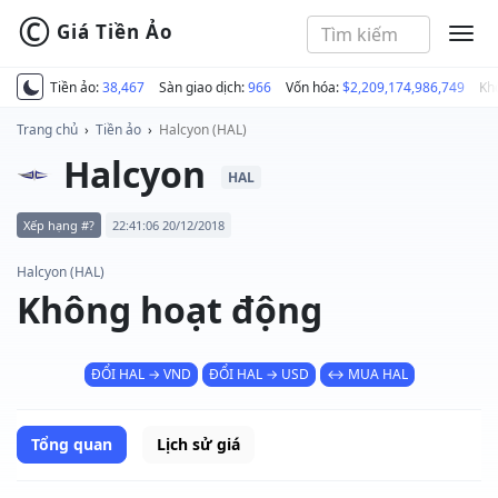
©
Giá Tiền Ảo
MEN
Tiền ảo:
38,467
Sàn giao dịch:
966
Vốn hóa:
$2,209,174,986,749
Kh
Trang chủ
›
Tiền ảo
›
Halcyon (HAL)
Halcyon
HAL
Xếp hạng #?
22:41:06 20/12/2018
Halcyon (HAL)
Không hoạt động
ĐỔI HAL → VND
ĐỔI HAL → USD
↔ MUA HAL
Tổng quan
Lịch sử giá