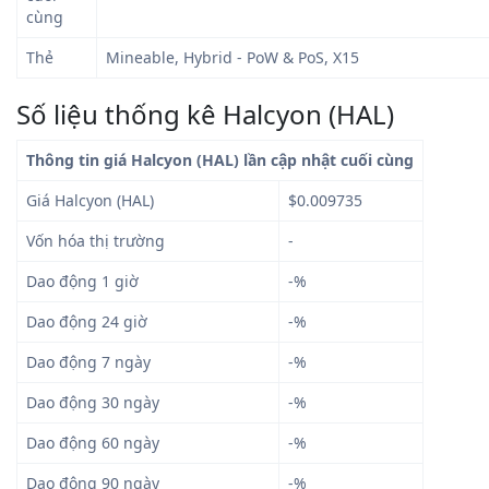
cùng
Thẻ
Mineable, Hybrid - PoW & PoS, X15
Số liệu thống kê Halcyon (HAL)
Thông tin giá Halcyon (HAL) lần cập nhật cuối cùng
Giá Halcyon (HAL)
$0.009735
Vốn hóa thị trường
-
Dao động 1 giờ
-%
Dao động 24 giờ
-%
Dao động 7 ngày
-%
Dao động 30 ngày
-%
Dao động 60 ngày
-%
Dao động 90 ngày
-%