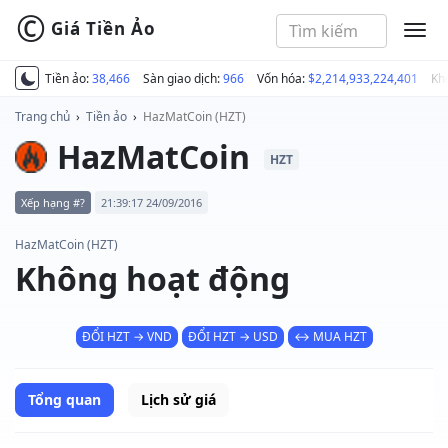
©
Giá Tiền Ảo
MEN
Tiền ảo:
38,466
Sàn giao dịch:
966
Vốn hóa:
$2,214,933,224,401
Kh
Trang chủ
›
Tiền ảo
›
HazMatCoin (HZT)
HazMatCoin
HZT
Xếp hạng #?
21:39:17 24/09/2016
HazMatCoin (HZT)
Không hoạt động
ĐỔI HZT → VND
ĐỔI HZT → USD
↔ MUA HZT
Tổng quan
Lịch sử giá