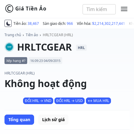
©
Giá Tiền Ảo
MEN
Tiền ảo:
38,467
Sàn giao dịch:
966
Vốn hóa:
$2,214,302,217,441
Kh
Trang chủ
›
Tiền ảo
›
HRLTCGEAR (HRL)
HRLTCGEAR
HRL
Xếp hạng #?
16:09:23 04/09/2015
HRLTCGEAR (HRL)
Không hoạt động
ĐỔI HRL → VND
ĐỔI HRL → USD
↔ MUA HRL
Tổng quan
Lịch sử giá