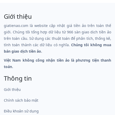
Giới thiệu
giatienao.com là website cập nhật giá tiền ảo trên toàn thế
giới. Chúng tôi tổng hợp dữ liệu từ 966 sàn giao dịch tiền ảo
trên toàn cầu. Sử dụng các thuật toán để phân tích, thống kê,
tính toán thành các dữ liệu có nghĩa.
Chúng tôi không mua
bán giao dịch tiền ảo.
Việt Nam không công nhận tiền ảo là phương tiện thanh
toán.
Thông tin
Giới thiệu
Chính sách bảo mật
Điều khoản sử dụng