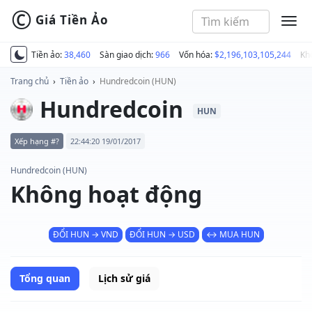
©
Giá Tiền Ảo
MEN
Tiền ảo:
38,460
Sàn giao dịch:
966
Vốn hóa:
$2,196,103,105,244
Kh
Trang chủ
›
Tiền ảo
›
Hundredcoin (HUN)
Hundredcoin
HUN
Xếp hạng #?
22:44:20 19/01/2017
Hundredcoin (HUN)
Không hoạt động
ĐỔI HUN → VND
ĐỔI HUN → USD
↔ MUA HUN
Tổng quan
Lịch sử giá