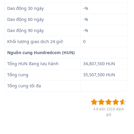
Dao động 30 ngày
-%
Dao động 60 ngày
-%
Dao động 90 ngày
-%
Khối lượng giao dịch 24 giờ
0
Nguồn cung Hundredcoin (HUN)
Tổng HUN đang lưu hành
34,807,500 HUN
Tổng cung
35,507,500 HUN
Tổng cung tối đa
4.6 trên 1010 đánh
giá