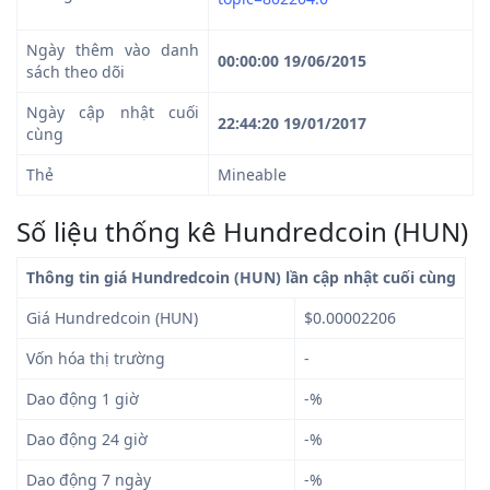
Ngày thêm vào danh
00:00:00 19/06/2015
sách theo dõi
Ngày cập nhật cuối
22:44:20 19/01/2017
cùng
Thẻ
Mineable
Số liệu thống kê Hundredcoin (HUN)
Thông tin giá Hundredcoin (HUN) lần cập nhật cuối cùng
Giá Hundredcoin (HUN)
$0.00002206
Vốn hóa thị trường
-
Dao động 1 giờ
-%
Dao động 24 giờ
-%
Dao động 7 ngày
-%