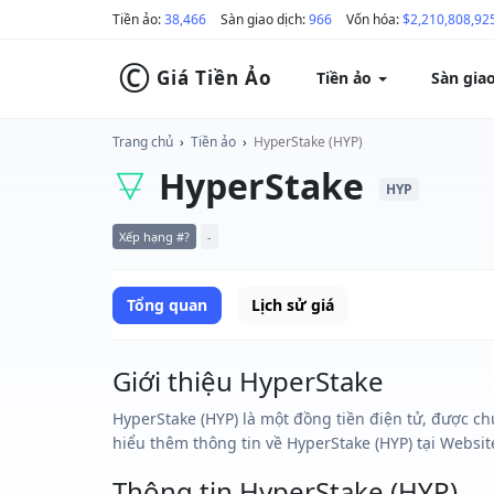
Tiền ảo:
38,466
Sàn giao dịch:
966
Vốn hóa:
$2,210,808,92
©
Giá Tiền Ảo
Tiền ảo
Sàn gia
Trang chủ
›
Tiền ảo
›
HyperStake (HYP)
HyperStake
HYP
Xếp hạng #?
-
Tổng quan
Lịch sử giá
Giới thiệu HyperStake
HyperStake (HYP) là một đồng tiền điện tử, được ch
hiểu thêm thông tin về HyperStake (HYP) tại Website
Thông tin HyperStake (HYP)