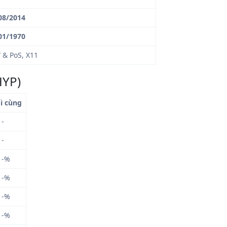
08/2014
01/1970
 & PoS, X11
HYP)
i cùng
-
-
-%
-%
-%
-%