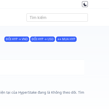
ĐỔI HYP → VND
ĐỔI HYP → USD
↔ MUA HYP
hiện tại của HyperStake đang là Không theo dõi. Tìm