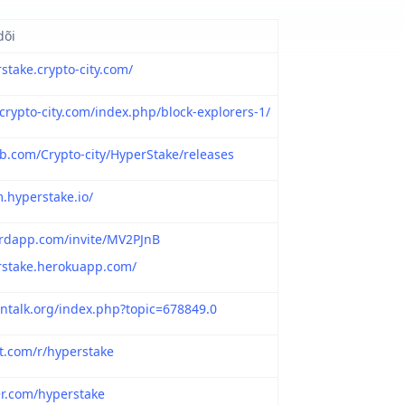
dõi
rstake.crypto-city.com/
crypto-city.com/index.php/block-explorers-1/
ub.com/Crypto-city/HyperStake/releases
m.hyperstake.io/
ordapp.com/invite/MV2PJnB
erstake.herokuapp.com/
ointalk.org/index.php?topic=678849.0
it.com/r/hyperstake
ter.com/hyperstake