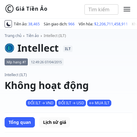
©
Giá Tiền Ảo
MEN
Tiền ảo:
38,465
Sàn giao dịch:
966
Vốn hóa:
$2,206,711,458,911
Kh
Trang chủ
›
Tiền ảo
›
Intellect (ILT)
Intellect
ILT
Xếp hạng #?
12:49:26 07/04/2015
Intellect (ILT)
Không hoạt động
ĐỔI ILT → VND
ĐỔI ILT → USD
↔ MUA ILT
Tổng quan
Lịch sử giá