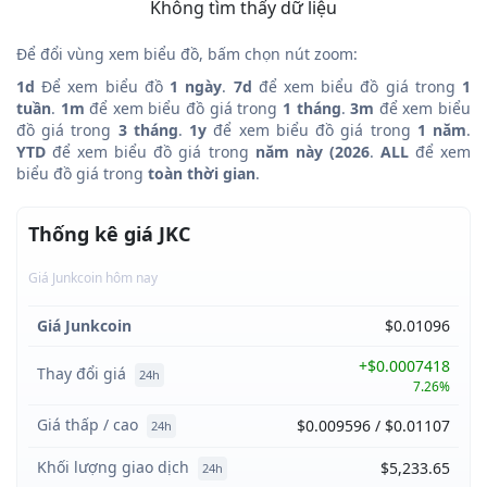
Không tìm thấy dữ liệu
Để đổi vùng xem biểu đồ, bấm chọn nút zoom:
1d
Để xem biểu đồ
1 ngày
.
7d
để xem biểu đồ giá trong
1
tuần
.
1m
để xem biểu đồ giá trong
1 tháng
.
3m
để xem biểu
đồ giá trong
3 tháng
.
1y
để xem biểu đồ giá trong
1 năm
.
YTD
để xem biểu đồ giá trong
năm này (2026
.
ALL
để xem
biểu đồ giá trong
toàn thời gian
.
Thống kê giá JKC
Giá Junkcoin hôm nay
Giá Junkcoin
$0.01096
+$0.0007418
Thay đổi giá
24h
7.26%
Giá thấp / cao
$0.009596 / $0.01107
24h
Khối lượng giao dịch
$5,233.65
24h