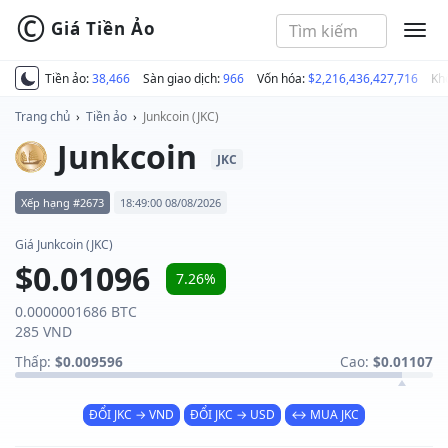
©
Giá Tiền Ảo
MEN
Tiền ảo:
38,466
Sàn giao dịch:
966
Vốn hóa:
$2,216,436,427,716
Kh
Trang chủ
›
Tiền ảo
›
Junkcoin (JKC)
Junkcoin
JKC
Xếp hạng #2673
18:49:00 08/08/2026
Giá Junkcoin (JKC)
$0.01096
7.26%
0.0000001686 BTC
285 VND
Thấp:
$0.009596
Cao:
$0.01107
ĐỔI JKC → VND
ĐỔI JKC → USD
↔ MUA JKC