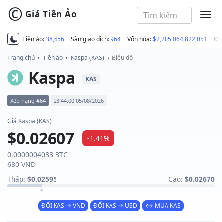
©
Giá Tiền Ảo
MEN
Tiền ảo:
38,456
Sàn giao dịch:
964
Vốn hóa:
$2,205,064,822,051
Kh
Trang chủ
›
Tiền ảo
›
Kaspa (KAS)
›
Biểu đồ
Kaspa
KAS
Xếp hạng #64
23:44:00 05/08/2026
Giá Kaspa (KAS)
$0.02607
-1.41%
0.0000004033 BTC
680 VND
Thấp:
$0.02595
Cao:
$0.02670
ĐỔI KAS → VND
ĐỔI KAS → USD
↔ MUA KAS