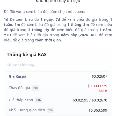
Không tìm thấy dữ liệu
Để đổi vùng xem biểu đồ, bấm chọn nút zoom:
1d
Để xem biểu đồ
1 ngày
.
7d
để xem biểu đồ giá trong
1
tuần
.
1m
để xem biểu đồ giá trong
1 tháng
.
3m
để xem biểu
đồ giá trong
3 tháng
.
1y
để xem biểu đồ giá trong
1 năm
.
YTD
để xem biểu đồ giá trong
năm này (2026
.
ALL
để xem
biểu đồ giá trong
toàn thời gian
.
Thống kê giá KAS
Giá Kaspa hôm nay
Giá Kaspa
$0.02607
-$0.0003729
Thay đổi giá
24h
-1.41%
Giá thấp / cao
$0.02595 / $0.02670
24h
Khối lượng giao dịch
$6,363,599
24h