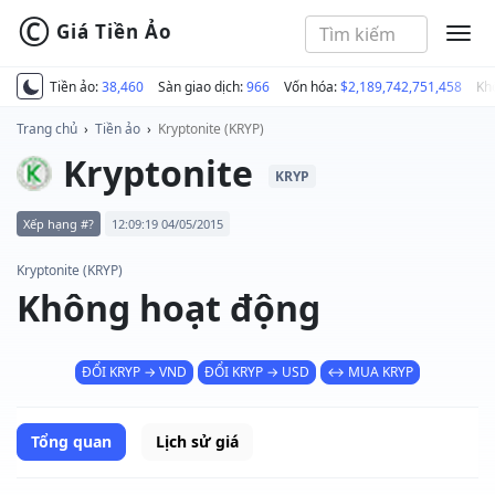
©
Giá Tiền Ảo
MEN
Tiền ảo:
38,460
Sàn giao dịch:
966
Vốn hóa:
$2,189,742,751,458
Kh
Trang chủ
›
Tiền ảo
›
Kryptonite (KRYP)
Kryptonite
KRYP
Xếp hạng #?
12:09:19 04/05/2015
Kryptonite (KRYP)
Không hoạt động
ĐỔI KRYP → VND
ĐỔI KRYP → USD
↔ MUA KRYP
Tổng quan
Lịch sử giá