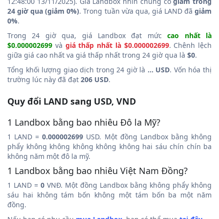
12:48:00 13/11/2025). Giá Landbox nhìn chung có
giảm trong
24 giờ qua (giảm 0%)
. Trong tuần vừa qua, giá LAND đã
giảm
0%
.
Trong 24 giờ qua, giá Landbox đạt mức
cao nhất là
$0.000002699
và
giá thấp nhất là $0.000002699
. Chênh lệch
giữa giá cao nhất va giá thấp nhất trong 24 giờ qua là
$0
.
Tổng khối lượng giao dịch trong 24 giờ là
... USD
. Vốn hóa thị
trường lúc này đã đạt
206 USD
.
Quy đổi LAND sang USD, VND
1 Landbox bằng bao nhiêu Đô la Mỹ?
1 LAND =
0.000002699
USD. Một đồng Landbox bằng không
phẩy không không không không không hai sáu chín chín ba
không năm một đô la mỹ.
1 Landbox bằng bao nhiêu Việt Nam Đồng?
1 LAND =
0
VNĐ. Một đồng Landbox bằng không phẩy không
sáu hai không tám bốn không một tám bốn ba một năm
đồng.