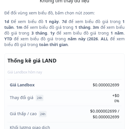
Không tìm thấy dữ liệu
Để đổi vùng xem biểu đồ, bấm chọn nút zoom:
1d
Để xem biểu đồ
1 ngày
.
7d
để xem biểu đồ giá trong
1
tuần
.
1m
để xem biểu đồ giá trong
1 tháng
.
3m
để xem biểu
đồ giá trong
3 tháng
.
1y
để xem biểu đồ giá trong
1 năm
.
YTD
để xem biểu đồ giá trong
năm này (2026
.
ALL
để xem
biểu đồ giá trong
toàn thời gian
.
Thống kê giá LAND
Giá Landbox hôm nay
Giá Landbox
$0.000002699
+$0
Thay đổi giá
24h
0%
$0.000002699 /
Giá thấp / cao
24h
$0.000002699
Khối lượng giao dịch