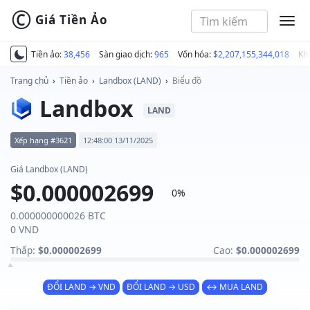
©
Giá Tiền Ảo
MEN
Tiền ảo:
38,456
Sàn giao dịch:
965
Vốn hóa:
$2,207,155,344,018
Kh
Trang chủ
›
Tiền ảo
›
Landbox (LAND)
›
Biểu đồ
Landbox
LAND
Xếp hạng #3621
12:48:00 13/11/2025
Giá Landbox (LAND)
$0.000002699
0%
0.000000000026 BTC
0 VND
Thấp:
$0.000002699
Cao:
$0.000002699
ĐỔI LAND → VND
ĐỔI LAND → USD
↔ MUA LAND